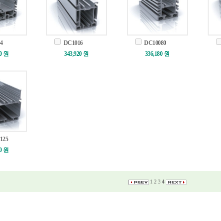
4
DC1016
DC10080
40 원
343,920 원
336,180 원
125
40 원
1
2
3
4