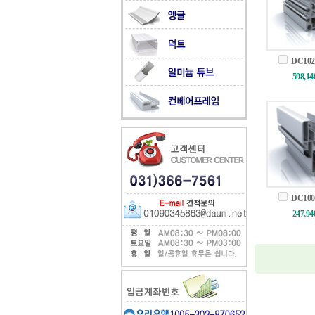
DC102
598,1
DC100
247,9