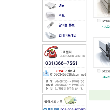
DY105
414,0
DC851
182,9