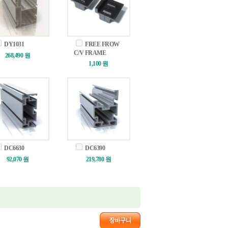
DY1031
FREE FROW
C/V FRAME
268,490 원
1,100 원
DC6630
DC6390
92,070 원
219,780 원